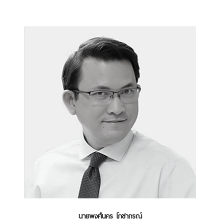
นายพงศ์นคร โภชากรณ์