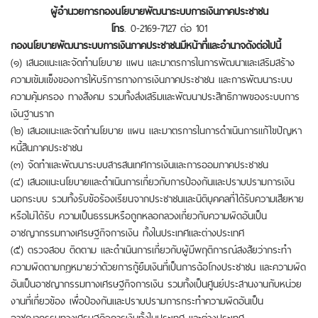
ผู้อำนวยการกองนโยบายพัฒนาระบบการเงินภาคประชาชน
โทร
. 0-2169-7127 ต่อ 101
กองนโยบายพัฒนาระบบการเงินภาคประชาชนมีหน้าที่และอำนาจดังต่อไปนี้
(๑) เสนอแนะและจัดทำนโยบาย แผน และมาตรการในการพัฒนาและเสริมสร้าง
ความเข้มแข็งของการให้บริการทางการเงินภาคประชาชน และการพัฒนาระบบ
ความคุ้มครอง ทางสังคม รวมทั้งส่งเสริมและพัฒนาประสิทธิภาพของระบบการ
เงินฐานราก
(๒) เสนอแนะและจัดทำนโยบาย แผน และมาตรการในการดำเนินการแก้ไขปัญหา
หนี้สินภาคประชาชน
(๓) จัดทำและพัฒนาระบบสารสนเทศการเงินและการออมภาคประชาชน
(๔) เสนอแนะนโยบายและดำเนินการเกี่ยวกับการป้องกันและปราบปรามการเงิน
นอกระบบ รวมทั้งรับข้อร้องเรียนจากประชาชนและนิติบุคคลที่ได้รับความเสียหาย
หรือไม่ได้รับ ความเป็นธรรมหรือถูกหลอกลวงเกี่ยวกับความผิดอันเป็น
อาชญากรรมทางเศรษฐกิจการเงิน ทั้งในประเทศและต่างประเทศ
(๕) ตรวจสอบ ติดตาม และดำเนินการเกี่ยวกับผู้มีพฤติการณ์สงสัยว่ากระทำ
ความผิดตามกฎหมายว่าด้วยการกู้ยืมเงินที่เป็นการฉ้อโกงประชาชน และความผิด
อันเป็นอาชญากรรมทางเศรษฐกิจการเงิน รวมทั้งเป็นศูนย์ประสานงานกับหน่วย
งานที่เกี่ยวข้อง เพื่อป้องกันและปราบปรามการกระทำความผิดอันเป็น
อาชญากรรมทางเศรษฐกิจการเงินทั้งในประเทศ และต่างประเทศ