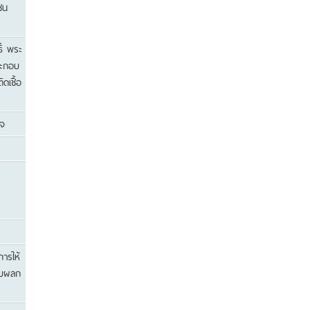
ชน
ิ์ พระ
ระกอบ
ดเชื้อ
ิจ
ารให้
รับผลก