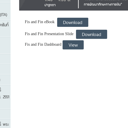
(ITA)
Download
Fis and Fin eBook
ชันที่
Download
Fis and Fin Presentation Slide
View
Fis and Fin Dashboard
น
์
. 2551
ิ์ พระ