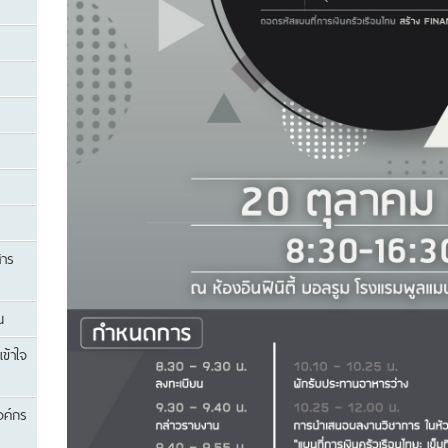
สาร
น
เข้าใจ
องค์กร