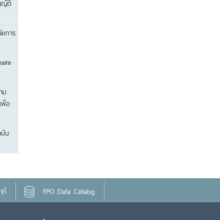
ญัติ
ฉัยการ
aire
วาม
พื่อ
บัน
ที่
FPO Data Catalog