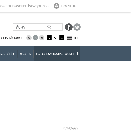
Close menu
Open menu
้องเรียนทุจริตและประพฤติมิชอบ
เข้าสู่ระบบ
่ยนการแสดงผล :
TH
บของ สศค.
ข่าวสาร
ความสัมพันธ์ระหว่างประเทศ
21/9/2560