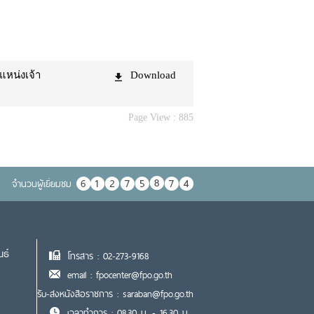
แหน่งเจ้า
Download
Page View :
885
จำนวนผู้เยื่ยมชม
นธ์
โทรสาร : 02-273-9168
email : fpocenter@fpo.go.th
รับ-ส่งหนังสือราชการ : saraban@fpo.go.th
เวลาทำการ : 08.30 น. - 16.30 น.