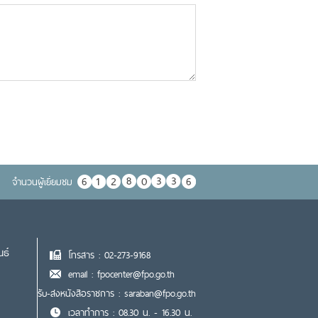
จำนวนผู้เยื่ยมชม
นธ์
โทรสาร : 02-273-9168
email : fpocenter@fpo.go.th
รับ-ส่งหนังสือราชการ : saraban@fpo.go.th
เวลาทำการ : 08.30 น. - 16.30 น.