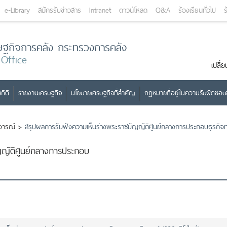
e-Library
สมัครรับข่าวสาร
Intranet
ดาวน์โหลด
Q&A
ร้องเรียนทั่วไป
ร
ษฐกิจการคลัง กระทรวงการคลัง
 Office
เปลี
ถิติ
รายงานเศรษฐกิจ
นโยบายเศรษฐกิจที่สำคัญ
กฎหมายที่อยู่ในความรับผิดชอ
ิจารณ์
>
สรุปผลการรับฟังความเห็นร่างพระราชบัญญัติศูนย์กลางการประกอบธุรกิจทา
ญญัติศูนย์กลางการประกอบ