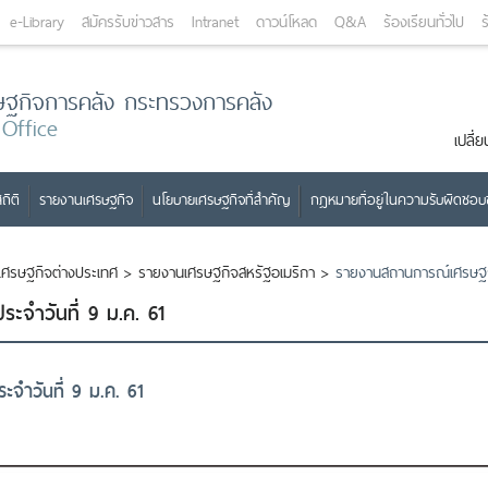
e-Library
สมัครรับข่าวสาร
Intranet
ดาวน์โหลด
Q&A
ร้องเรียนทั่วไป
ร
ษฐกิจการคลัง กระทรวงการคลัง
 Office
เปลี
ถิติ
รายงานเศรษฐกิจ
นโยบายเศรษฐกิจที่สำคัญ
กฎหมายที่อยู่ในความรับผิดชอ
เศรษฐกิจต่างประเทศ
>
รายงานเศรษฐกิจสหรัฐอเมริกา
>
รายงานสถานการณ์เศรษฐกิ
ะจำวันที่ 9 ม.ค. 61
จำวันที่ 9 ม.ค. 61