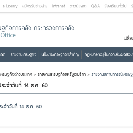
e-Library
สมัครรับข่าวสาร
Intranet
ดาวน์โหลด
Q&A
ร้องเรียนทั่วไป
ร
ษฐกิจการคลัง กระทรวงการคลัง
 Office
เปลี
ถิติ
รายงานเศรษฐกิจ
นโยบายเศรษฐกิจที่สำคัญ
กฎหมายที่อยู่ในความรับผิดชอ
เศรษฐกิจต่างประเทศ
>
รายงานเศรษฐกิจสหรัฐอเมริกา
>
รายงานสถานการณ์เศรษฐ​กิ
ะจำวันที่ 14 ธ.ค. 60
จำวันที่ 14 ธ.ค. 60