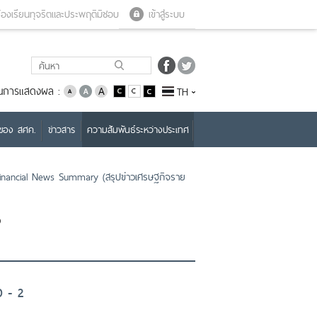
Close menu
Open menu
้องเรียนทุจริตและประพฤติมิชอบ
เข้าสู่ระบบ
่ยนการแสดงผล :
TH
บของ สศค.
ข่าวสาร
ความสัมพันธ์ระหว่างประเทศ
nancial News Summary (สรุปข่าวเศรษฐกิจราย
ง
0 - 2