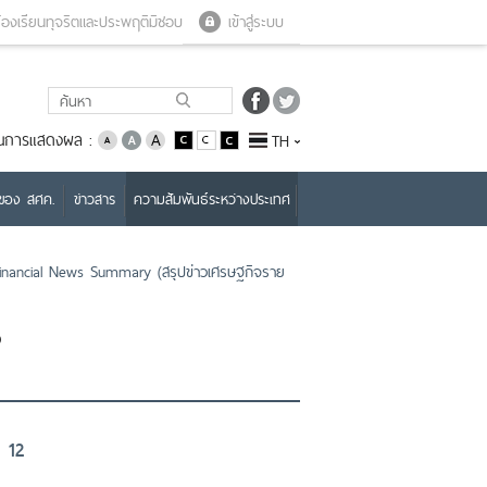
Close menu
Open menu
้องเรียนทุจริตและประพฤติมิชอบ
เข้าสู่ระบบ
่ยนการแสดงผล :
TH
บของ สศค.
ข่าวสาร
ความสัมพันธ์ระหว่างประเทศ
nancial News Summary (สรุปข่าวเศรษฐกิจราย
ง
 12