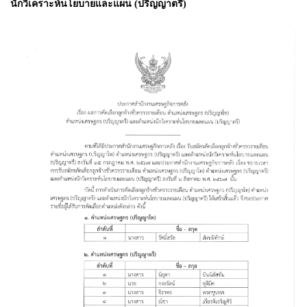
นักวิเคราะห์นโยบายและแผน (ปริญญาตรี)