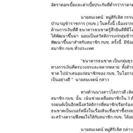
อัตราดอกเบี้ยและค่าเบี้ยประกันที่ต่ำกว่าราค
นายสมเจตน์ หมู่ศิริเลิศ กรรมการและร
บำนาญข้าราชการ (กบข.) ในครั้งนี้ เนื่องจากธ
ด้านการเงินที่ดี ธนาคารธนชาตรู้สึกยินดีที่ม
ได้พัฒนาขึ้นมา มอบเป็นสวัสดิการแก่กลุ่มข้
พัฒนาขึ้นมาสำหรับสมาชิก กบข. ครั้งนี้ มีข้อ
สมาชิก กบข.ทั่วประเทศ
“ธนาคารธนชาต เป็นกลุ่มธุรกิจการเงินครบ
ทางการเงินที่ครบวงจรและหลากหลาย ทั้งด้าน
ชาต ไปนำเสนอแก่สมาชิกของ กบข. ในโอกาสต
เป็นอย่างดี ” นายสมเจตน์ กล่าว
ทางด้านนางสาวโสภาวดี เลิศมนัสชัย เล
สมาชิก กบข. นั้น เน้นช่วยเหลือสมาชิกใน 3 ด้
รถยนต์เป็นอีกหนึ่งสวัสดิการที่สมาชิกเรียกร้อ
ธนชาตเป็นเบอร์หนึ่งในเรื่องสินเชื่อเช่าซื้อ
จะสร้างความพึงพอใจให้กับสมาชิก กบข. ได้อย
นายสมเจตน์ หมู่ศิริเลิศ กล่าวเพิ่มเติ