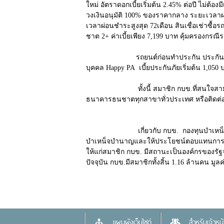
ใหม่ อัตราดอกเบี้ยเริ่มต้น 2.45% ต่อปี ไม่ต้
วงเงินอนุมัติ 100% ของราคากลาง ระยะเวลาผ่อ
เวลาผ่อนชำระสูงสุด 72เดือน สินเชื่อเช่าซื้อร
ชาต 2+ ค่าเบี้ยเพียง 7,199 บาท คุ้มครองกร
รถยนต์ก่อนทำประกัน ประกันภัยพิทักษ์รักบ
บุคคล Happy PA เบี้ยประกันภัยเริ่มต้น 1,050 
ทั้งนี้ สมาชิก กบข.ที่สนใจสามารถขอสินเชื
ธนาคารธนชาตทุกสาขาทั่วประเทศ หรือติดต่อ
เกี่ยวกับ กบข. กองทุนบำเหน็จบำนาญข้า
บำเหน็จบำนาญและให้ประโยชน์ตอบแทนการรับ
ให้แก่สมาชิก กบข. มีสถานะเป็นองค์กรของรั
ปัจจุบัน กบข.มีสมาชิกทั้งสิ้น 1.16 ล้านคน ม
แผนผังเว็บไซต์
สำหรับเจ้าหน้า