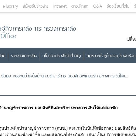
e-Library
สมัครรับข่าวสาร
Intranet
ดาวน์โหลด
Q&A
ร้องเรียนทั่วไป
ร
ษฐกิจการคลัง กระทรวงการคลัง
 Office
เปลี
ถิติ
รายงานเศรษฐกิจ
นโยบายเศรษฐกิจที่สำคัญ
กฎหมายที่อยู่ในความรับผิดชอ
ับมือ กองทุนบำเหน็จบำนาญข้าราชการ มอบสิทธิพิเศษบริการทางการเงินให้แ...
ำนาญข้าราชการ มอบสิทธิพิเศษบริการทางการเงินให้แก่สมาชิก
ำนาญข้าราชการ (กบข.) ลงนามในบันทึกข้อตกลง มอบสิทธิพิเศษทา
้านสินเชื่อเช่าซื้อ และผลิตภัณฑ์ประกันภัย เสนอเป็นบริการพิเศษแก่สมา