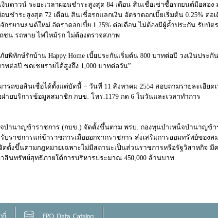
องมีเงินดาวน์ ระยะเวลาผ่อนชำระสูงสุด 84 เดือน สินเชื่อเช่าซื้อรถยนต์มือส
นชำระสูงสุด 72 เดือน สินเชื่อรถแลกเงิน อัตราดอกเบี้ยเริ่มต้น 0.25% ต่
ถจักรยานยนต์ใหม่ อัตราดอกเบี้ย 1.25% ต่อเดือน ไม่ต้องมีผู้ค้ำประกัน รับ
ณีรถชน รถหาย ไฟไหม้รถ ไม่ต้องตรวจสภาพ
้าน Happy Home เบี้ยประกันเริ่มต้น 800 บาทต่อปี วงเงินประกันสูงสุ
บาทต่อปี ชดเชยรายได้สูงถึง 1,000 บาทต่อวัน”
่อได้ตั้งแต่บัดนี้ – วันที่ 11 สิงหาคม 2554 สอบถามรายละเอียดเพิ่มเ
ฝ่ายบริการข้อมูลสมาชิก กบข. โทร.1179 กด 6 ในวันและเวลาทำการ
ราชการ (กบข.) จัดตั้งขึ้นตาม พรบ. กองทุนบำเหน็จบำนาญข้าราชกา
ราชการแก่ข้าราชการเมื่อออกจากราชการ ส่งเสริมการออมทรัพย์ของสมาช
ฐจัดตั้งขึ้นตามกฎหมายเฉพาะไม่มีสถานะเป็นส่วนราชการหรือรัฐวิสาหกิจ
ูลค่าสินทรัพย์สุทธิภายใต้การบริหารประมาณ 450,000 ล้านบาท
ที่
FPO Data Catalog