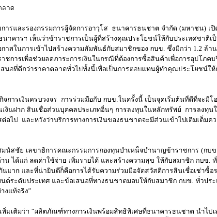
าตลาด
องกรรมการผู้จัดการอาวุโส ธนาคารธนชาต จำกัด (มหาชน) เปิดเผยว
นาคารฯ เห็นว่าข้าราชการเป็นผู้ที่สร้างคุณประโยชน์ให้กับประเทศชาติเป็นอ
ีโอกาสในการเข้าไปสร้างความสัมพันธ์กับสมาชิกของ กบข. ซึ่งมีกว่า 1.2 ล้าน
าราชการเพื่อช่วยลดภาระการเงินในกรณีที่ต้องการซื้อสินค้าเพื่อการอุปโภ
เสนอที่ดีกว่าราคาตลาดทั่วไปทั้งนี้เพื่อเป็นการตอบแทนผู้ทำคุณประโยชน์ให
วงจร การร่วมมือกับ กบข.ในครั้งนี้ เป็นจุดเริ่มต้นที่ดีที่จะมีโอ
เงินฝาก สินเชื่อส่วนบุคคลประเภทอื่นๆ การลงทุนในหลักทรัพย์ การลงทุน
่อไป และหวังว่าบริการทางการเงินของธนชาตจะมีส่วนเข้าไปเติมเต็มคว
ขาธิการคณะกรรมการกองทุนบำเหน็จบำนาญข้าราชการ (กบข.) เปิดเ
าน ได้แก่ ลดค่าใช้จ่าย เพิ่มรายได้ และสร้างความสุข ให้กับสมาชิก กบข. ทั่
งกันมาก และที่น่ายินดีก็คือการได้รับความร่วมมือจัดสวัสดิการสินเชื่อเช่าซ
รถยนต์ระดับประเทศ และข้อเสนอที่ทางธนชาตมอบให้กับสมาชิก กบข. ทั่วประเทศ ก
่างแท้จริง”
มว่า “ผลิตภัณฑ์ทางการเงินพร้อมสิทธิพิเศษที่ธนาคารธนชาต นำไปเสน